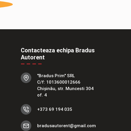
Contacteaza echipa Bradus
Autorent
"Bradus Prim" SRL
C/f: 1013600012666
Chișinău, str. Muncesti 304
of. 4
+373 69 194 035
bradusautorent@gmail.com