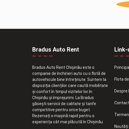
Bradus Auto Rent
Link-u
Bradus Auto Rent Chișinău este o
Principa
companie de închirieri auto cu o flotă de
Flota d
autovehicule bine întreținute. Suntem la
dispoziția clienților care caută mobilitate
Despre 
și confort în timpul vizitelor lor în
Chișinău și împrejurimi. La Bradus
Contac
găsești servicii de calitate și tarife
competitive pentru orice buget.
Termeni 
Rezervați o mașină rapid pentru o
experiența cât mai plăcută în Chișinău.
Noutăți