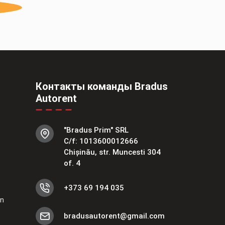
Контакты команды Bradus
Autorent
"Bradus Prim" SRL
C/f: 1013600012666
Chișinău, str. Muncesti 304
of. 4
+373 69 194 035
en
bradusautorent@gmail.com