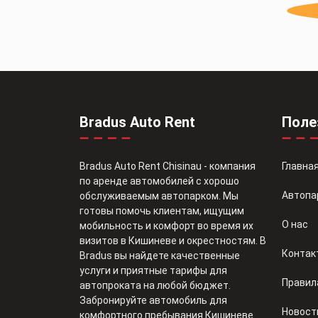
Bradus Auto Rent
Поле
Bradus Auto Rent Chisinau - компания
Главна
по аренде автомобилей с хорошо
Автопа
обслуживаемым автопарком. Мы
готовы помочь клиентам, ищущим
О нас
мобильность и комфорт во время их
визитов в Кишиневе и окрестностям. В
Контак
Bradus вы найдете качественные
услуги и приятные тарифы для
Правил
автопроката на любой бюджет.
Забронируйте автомобиль для
Новост
комфортного пребывания Кишиневе.