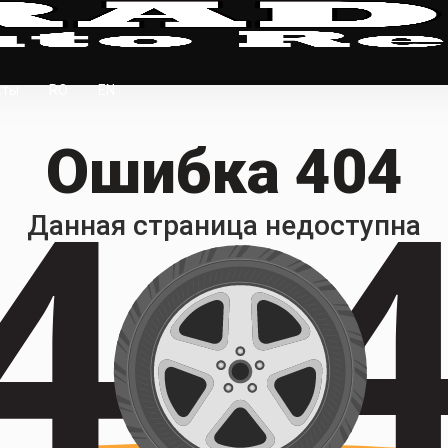
кты
RO
EN
Ошибка 404
Данная страница недоступна