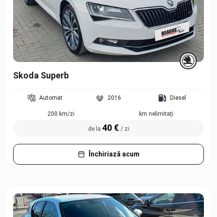
Skoda Superb
Automat
2016
Diesel
200 km/zi
km nelimitați
40 €
de la
/ zi
Închiriază acum