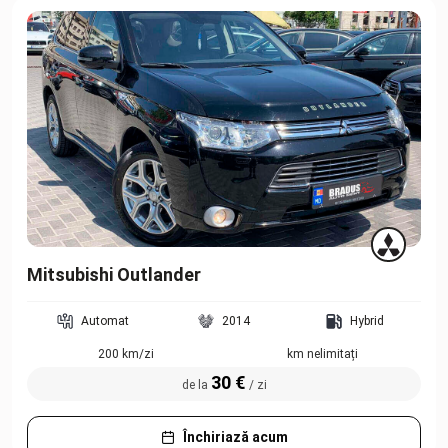
Mitsubishi Outlander
Automat
2014
Hybrid
200 km/zi
km nelimitați
30 €
de la
/ zi
Închiriază acum