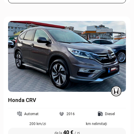
Honda CRV
Automat
2016
Diesel
200 km/zi
km nelimitați
40 €
de la
/ zi