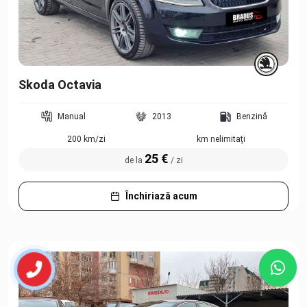
Skoda Octavia
Manual
2013
Benzină
200 km/zi
km nelimitați
25 €
de la
/ zi
Închiriază acum