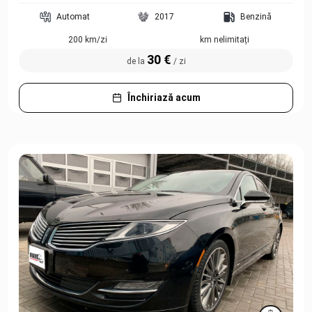
Automat
2017
Benzină
200 km/zi
km nelimitați
30 €
de la
/ zi
Închiriază acum