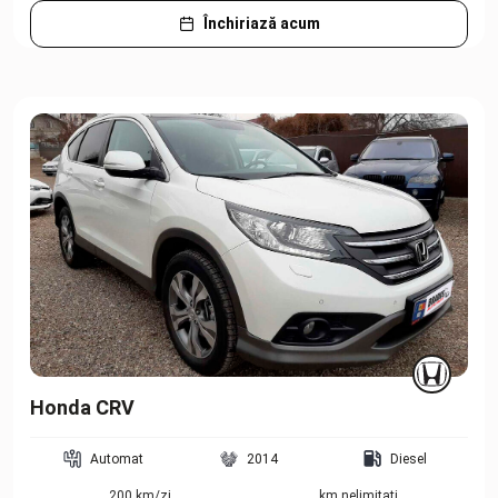
Închiriază acum
Honda CRV
Automat
2014
Diesel
200 km/zi
km nelimitați