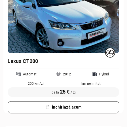
Lexus CT200
Automat
2012
Hybrid
200 km/zi
km nelimitați
25 €
de la
/ zi
Închiriază acum