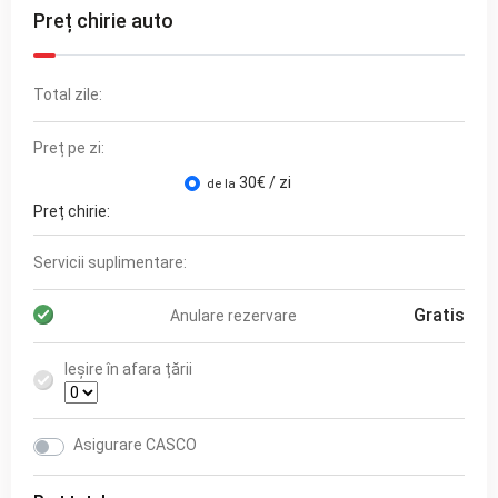
Preț chirie auto
Total zile:
Preț pe zi:
30
€ / zi
de la
Preț chirie:
Servicii suplimentare:
Gratis
Anulare rezervare
Ieșire în afara țării
Asigurare CASCO