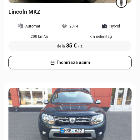
Lincoln MKZ
Automat
2014
Hybrid
200 km/zi
km nelimitați
35 €
de la
/ zi
Închiriază acum