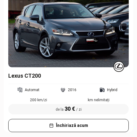
Lexus CT200
Automat
2016
Hybrid
200 km/zi
km nelimitați
30 €
de la
/ zi
Închiriază acum