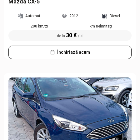
Mazda CX-5
Automat
2012
Diesel
200 km/zi
km nelimitați
30 €
de la
/ zi
Închiriază acum