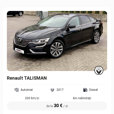
Renault TALISMAN
Automat
2017
Diesel
200 km/zi
km nelimitați
30 €
de la
/ zi