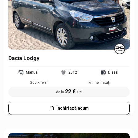
Dacia Lodgy
Manual
2012
Diesel
200 km/zi
km nelimitați
22 €
de la
/ zi
Închiriază acum