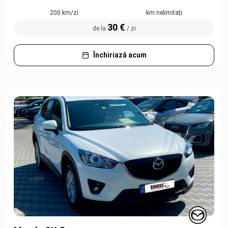
200 km/zi
km nelimitați
30 €
de la
/ zi
Închiriază acum