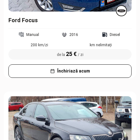
Ford Focus
Manual
2016
Diesel
200 km/zi
km nelimitați
25 €
de la
/ zi
Închiriază acum