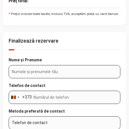
Preț total:
*
Prețul include toate taxele, inclusiv TVA, acceptăm plata cu card bancar
Finalizează rezervare
Nume și Prenume
Telefon de contact
+373
Moldova
+373
Metoda preferată de contact