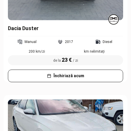
Dacia Duster
Manual
2017
Diesel
200 km/zi
km nelimitați
23 €
de la
/ zi
Închiriază acum