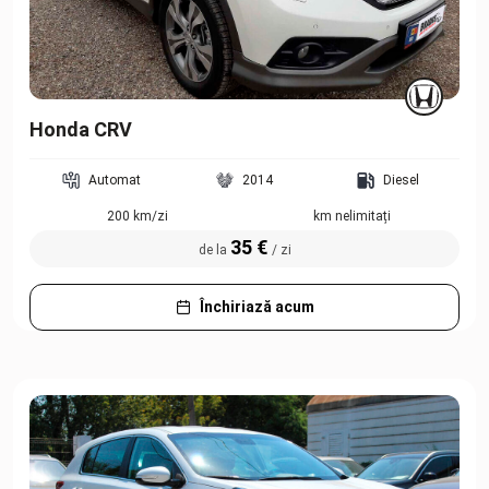
Honda CRV
Automat
2014
Diesel
200 km/zi
km nelimitați
35 €
de la
/ zi
Închiriază acum