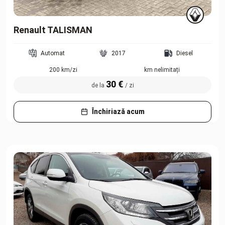
Renault TALISMAN
Automat
2017
Diesel
200 km/zi
km nelimitați
30 €
de la
/ zi
Închiriază acum