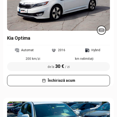
Kia Optima
Automat
2016
Hybrid
200 km/zi
km nelimitați
30 €
de la
/ zi
Închiriază acum