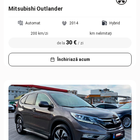
Mitsubishi Outlander
Automat
2014
Hybrid
200 km/zi
km nelimitați
30 €
de la
/ zi
Închiriază acum