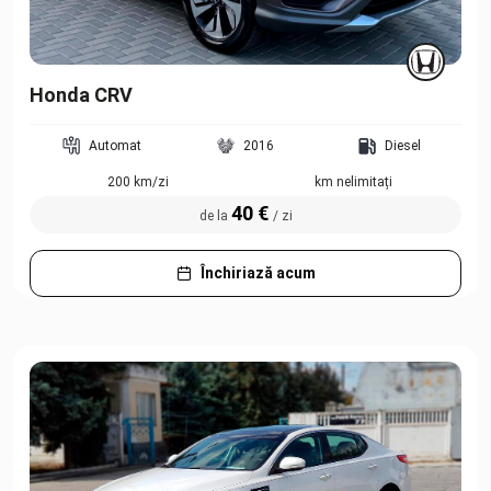
Honda CRV
Automat
2016
Diesel
200 km/zi
km nelimitați
40 €
de la
/ zi
Închiriază acum