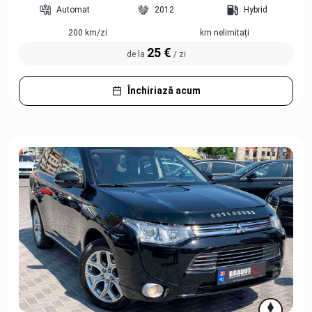
Automat
2012
Hybrid
200 km/zi
km nelimitați
25 €
de la
/ zi
Închiriază acum