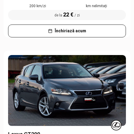
200 km/zi
km nelimitați
22 €
de la
/ zi
Închiriază acum