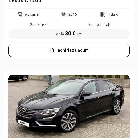
Lexus CT200
Automat
2016
Hybrid
200 km/zi
km nelimitați
30 €
de la
/ zi
Închiriază acum