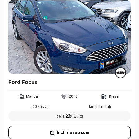
Ford Focus
Manual
2016
Diesel
200 km/zi
km nelimitați
25 €
de la
/ zi
Închiriază acum