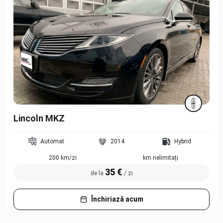
Lincoln MKZ
Automat
2014
Hybrid
200 km/zi
km nelimitați
35 €
de la
/ zi
Închiriază acum