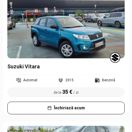
Suzuki Vitara
Automat
2015
Benzină
35 €
de la
/ zi
Închiriază acum