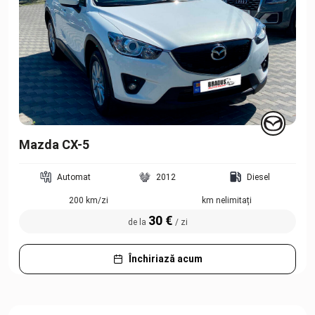
Mazda CX-5
Automat
2012
Diesel
200 km/zi
km nelimitați
30 €
de la
/ zi
Închiriază acum