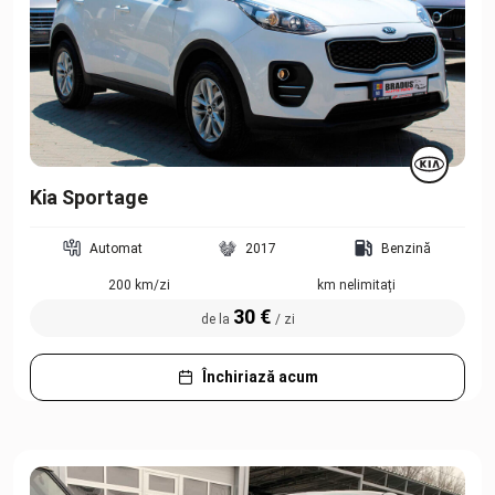
Kia Sportage
Automat
2017
Benzină
200 km/zi
km nelimitați
30 €
de la
/ zi
Închiriază acum