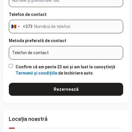
Telefon de contact
+373
Moldova
+373
Metoda preferată de contact
Confirm că am peste 23 ani și am luat la cunoștință
Termenii și condițiile
de închiriere auto
Rezervează
Locația noastră