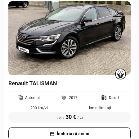
Renault TALISMAN
Automat
2017
Diesel
200 km/zi
km nelimitați
30 €
de la
/ zi
Închiriază acum