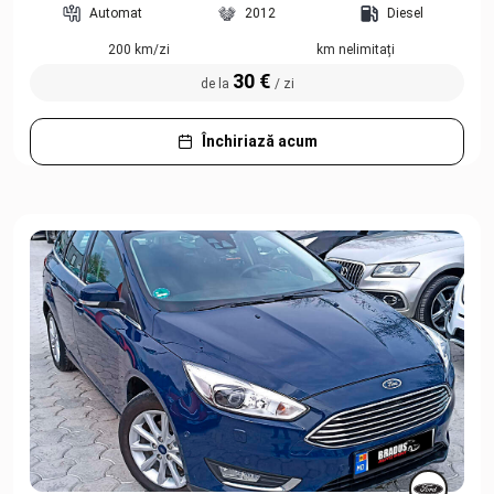
Automat
2012
Diesel
200 km/zi
km nelimitați
30 €
de la
/ zi
Închiriază acum