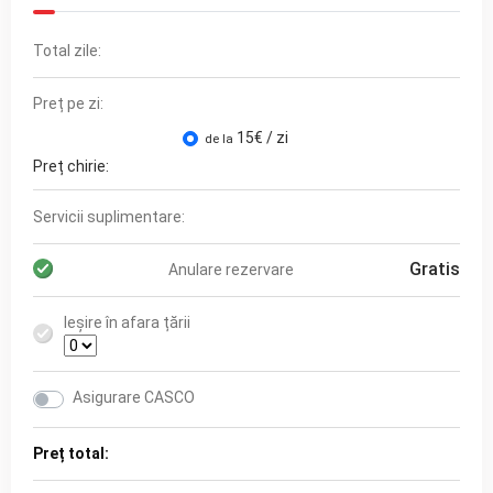
Total zile:
Preț pe zi:
15
€ / zi
de la
Preț chirie:
Servicii suplimentare:
Gratis
Anulare rezervare
Ieșire în afara țării
Asigurare CASCO
Preț total: