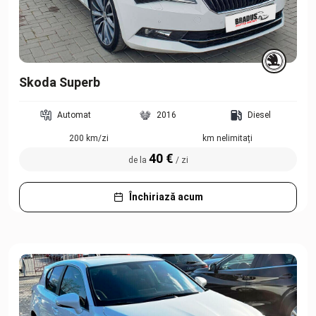
Skoda Superb
Automat
2016
Diesel
200 km/zi
km nelimitați
40 €
de la
/ zi
Închiriază acum