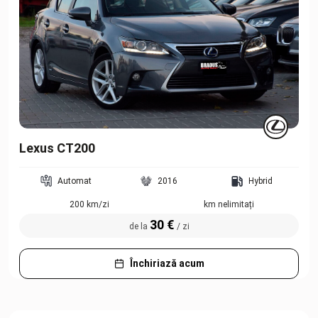
Lexus CT200
Automat
2016
Hybrid
200 km/zi
km nelimitați
30 €
de la
/ zi
Închiriază acum