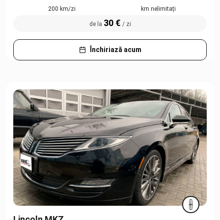
200 km/zi
km nelimitați
30 €
de la
/ zi
Închiriază acum
Lincoln MKZ