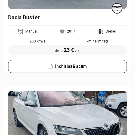
Dacia Duster
Manual
2017
Diesel
200 km/zi
km nelimitați
23 €
de la
/ zi
Închiriază acum