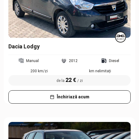
Dacia Lodgy
Manual
2012
Diesel
200 km/zi
km nelimitați
22 €
de la
/ zi
Închiriază acum