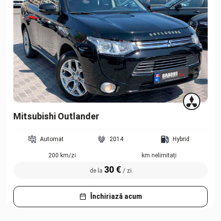
Mitsubishi Outlander
Automat
2014
Hybrid
200 km/zi
km nelimitați
30 €
de la
/ zi
Închiriază acum