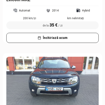
Automat
2014
Hybrid
200 km/zi
km nelimitați
35 €
de la
/ zi
Închiriază acum