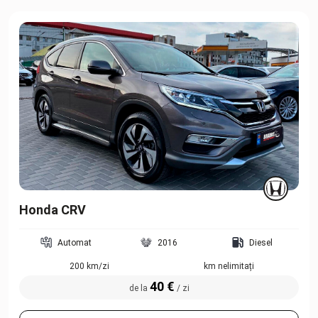
Honda CRV
Automat
2016
Diesel
200 km/zi
km nelimitați
40 €
de la
/ zi