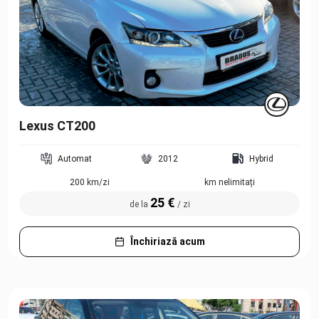
Lexus CT200
Automat
2012
Hybrid
200 km/zi
km nelimitați
25 €
de la
/ zi
Închiriază acum