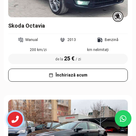
Skoda Octavia
Manual
2013
Benzină
200 km/zi
km nelimitați
25 €
de la
/ zi
Închiriază acum