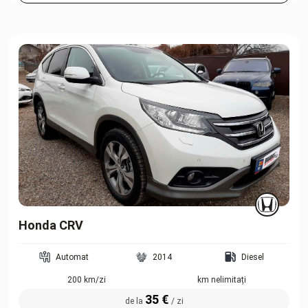
Honda CRV
Automat
2014
Diesel
200 km/zi
km nelimitați
35 €
de la
/ zi